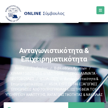
Ανταγωνιστικότητα &
Επιχειρηματικότητα
Home
/
Σύμβουλος
/
Βιβλιοθήκη Αρχείων
/
ΧΡΗΜΑΤΟΔΟΤΗΣΕΙΣ-ΕΠΙΔΟΤΗΣΕΙΣ
/
ΠΡΟΓΡΑΜΜΑΤΑ -
ΠΡΩΤΟΒΟΥΛΙΕΣ
/
ΕΣΠΑ - ΠΕΠ
/
Ανταγωνιστικότητα &
Επιχειρηματικότητα
/
45 ΕΚ. ΕΥΡΩ ΣΕ 746 ΕΞΑΓΩΓΙΚΕΣ
ΕΠΙΧΕΙΡΗΣΕΙΣ ΑΠΟ ΤΟ ΠΡΟΓΡΑΜΜΑ ΕΞΩΣΤΡΕΦΕΙΑ ΤΟΥ
ΥΠΟΥΡΓΕΙΟΥ ΑΝΑΠΤΥΞΗΣ, ΑΝΤΑΓΩΝΙΣΤΙΚΟΤΗΤΑΣ & ΝΑΥΤΙΛΙΑΣ