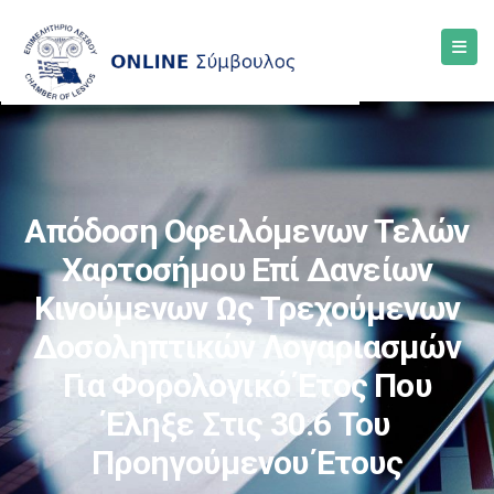
Απόδοση Οφειλόμενων Τελών
Χαρτοσήμου Επί Δανείων
Κινούμενων Ως Τρεχούμενων
Δοσοληπτικών Λογαριασμών
Για Φορολογικό Έτος Που
Έληξε Στις 30.6 Του
Προηγούμενου Έτους