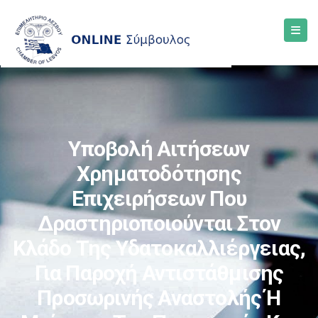
Υποβολή Αιτήσεων
Χρηματοδότησης
Επιχειρήσεων Που
Δραστηριοποιούνται Στον
Κλάδο Της Υδατοκαλλιέργειας,
Για Παροχή Αντιστάθμισης
Προσωρινής Αναστολής Ή