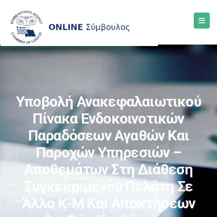
Υποβολή Ανακεφαλαιωτικού
Πίνακα Ενδοκοινοτικών
Παραδόσεων Αγαθών Και
Παροχών Υπηρεσιών –
Αποθεμάτων Στη Διάθεση
Συγκεκριμένου Πελάτη Σε
Άλλο Κ-Μ Και Αποκτήσεων