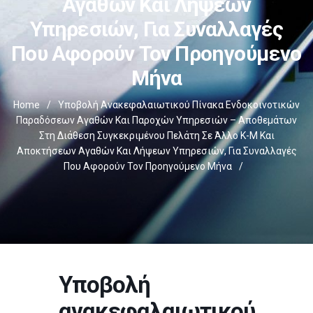
Αγαθών Και Λήψεων
Υπηρεσιών, Για Συναλλαγές
Που Αφορούν Τον Προηγούμενο
Μήνα
Home
/
Υποβολή Ανακεφαλαιωτικού Πίνακα Ενδοκοινοτικών
Παραδόσεων Αγαθών Και Παροχών Υπηρεσιών – Αποθεμάτων
Στη Διάθεση Συγκεκριμένου Πελάτη Σε Άλλο Κ-Μ Και
Αποκτήσεων Αγαθών Και Λήψεων Υπηρεσιών, Για Συναλλαγές
Που Αφορούν Τον Προηγούμενο Μήνα
/
Υποβολή
ανακεφαλαιωτικού