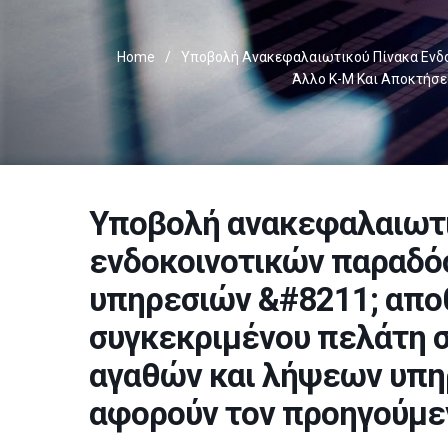
Home
/
Υποβολή Ανακεφαλαιωτικού Πίνακα Ενδο
Άλλο Κ-Μ Και Αποκτήσε
Υποβολή ανακεφαλαιωτι
ενδοκοινοτικών παραδό
υπηρεσιών &#8211; απο
συγκεκριμένου πελάτη σ
αγαθών και λήψεων υπηρ
αφορούν τον προηγούμε