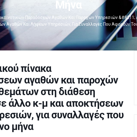
Μήνα
κοινοτικών Παραδόσεων Αγαθών Και Παροχών Υπηρεσιών &#8211; Α
ων Αγαθών Και Λήψεων Υπηρεσιών, Για Συναλλαγές Που Αφορούν Το
κού πίνακα
σεων αγαθών και παροχών
θεμάτων στη διάθεση
ε άλλο κ-μ και αποκτήσεων
εσιών, για συναλλαγές που
νο μήνα