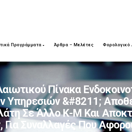
τικά Προγράμματα
Άρθρα – Μελέτες
Φορολογικό
αιωτικού Πίνακα Ενδοκοιν
ν Υπηρεσιών &#8211; Αποθ
λάτη Σε Άλλο Κ-Μ Και Αποκ
 Για Συναλλαγές Που Αφορο