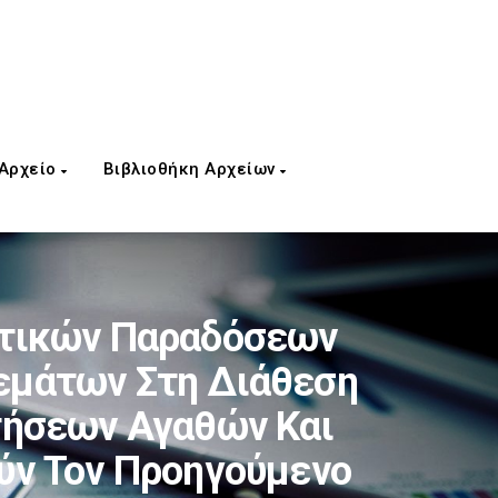
 Αρχείο
Βιβλιοθήκη Αρχείων
οτικών Παραδόσεων
εμάτων Στη Διάθεση
τήσεων Αγαθών Και
ύν Τον Προηγούμενο