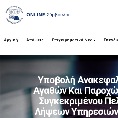
Αρχική
Απόψεις
Επιχειρηματικά Νέα
Επενδυ
Υποβολή Ανακεφαλ
Αγαθών Και Παροχώ
Συγκεκριμένου Πε
Λήψεων Υπηρεσιών,