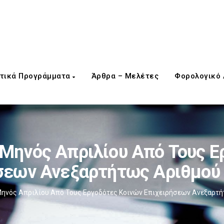
τικά Προγράμματα
Άρθρα – Μελέτες
Φορολογικό
 Μηνός Απριλίου Από Τους Ε
σεων Ανεξαρτήτως Αριθμο
Μηνός Απριλίου Από Τους Εργοδότες Κοινών Επιχειρήσεων Ανεξαρ