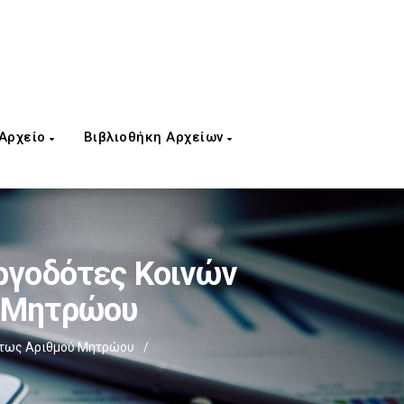
 Αρχείο
Βιβλιοθήκη Αρχείων
ργοδότες Κοινών
ύ Μητρώου
τήτως Αριθμού Μητρώου
/