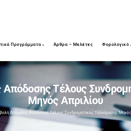
τικά Προγράμματα
Άρθρα – Μελέτες
Φορολογικό
 Απόδοσης Τέλους Συνδρομη
Μηνός Απριλίου
βολή Δήλωσης Απόδοσης Τέλους Συνδρομητικής Τηλεόρασης Μηνός