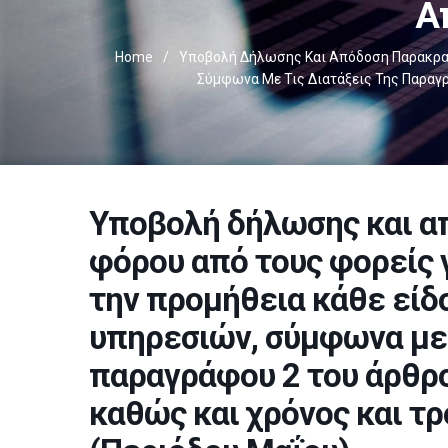
Α
Home
/
Υποβολή Δήλωσης Και Απόδοση Παρακρατ
Σύμφωνα Με Τις Διατάξεις Της Παραγρ
Υποβολή δήλωσης και α
φόρου από τους φορείς 
την προμήθεια κάθε είδ
υπηρεσιών, σύμφωνα με 
παραγράφου 2 του άρθρο
καθώς και χρόνος και τ