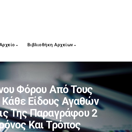
 Αρχείο
Βιβλιοθήκη Αρχείων
ου Φόρου Από Τους
α Κάθε Είδους Αγαθών
ις Της Παραγράφου 2
ρόνος Και Τρόπος