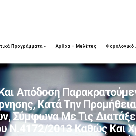
τικά Προγράμματα
Άρθρα – Μελέτες
Φορολογικό
Και Απόδοση Παρακρατούμεν
ρνησης, Κατά Την Προμήθει
ν, Σύμφωνα Με Τις Διατάξε
ου Ν.4172/2013 Καθώς Και Χ