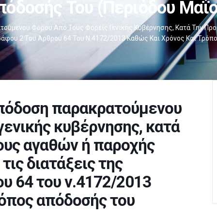
πόδοσής Του (Περιόδου Μαΐο
ούμενου Φόρου Από Τους Φορείς Γενικής Κυβέρνησης, Κατά Την Προ
άφου 2 Του Άρθρου 64 Του Ν.4172/2013 Καθώς Και Χρόνος Και Τρόπ
πόδοση παρακρατούμενου
γενικής κυβέρνησης, κατά
ους αγαθών ή παροχής
τις διατάξεις της
υ 64 του ν.4172/2013
ρόπος απόδοσής του