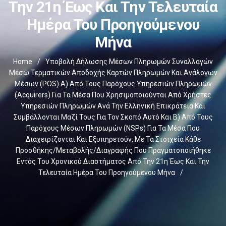
Την 21η Έως Και Την Τελευταία
Ημέρα Του Προηγούμενου
Μήνα
Home
/
Υποβολή Δήλωσης Μέσων Πληρωμών Συναλλαγών
Μέσω Τερματικών Αποδοχής Καρτών Πληρωμών Και Ανάλογων
Μέσων (POS) Α) Από Τους Παρόχους Υπηρεσιών Πληρωμών
(Acquirers) Για Τα Μέσα Που Χρησιμοποιούνται Από Χρήστες
Υπηρεσιών Πληρωμών Ανά Την Ελληνική Επικράτεια Και
Συμβάλλονται Μαζί Τους Για Τον Σκοπό Αυτό Και Β) Από Τους
Παρόχους Μέσων Πληρωμών (NSPs) Για Τα Μέσα Που
Διαχειρίζονται Και Εξυπηρετούν, Με Τα Στοιχεία Κάθε
Προσθήκης/μεταβολής/διαγραφής Που Πραγματοποιήθηκε
Εντός Του Χρονικού Διαστήματος Από Την 21η Έως Και Την
Τελευταία Ημέρα Του Προηγούμενου Μήνα
/