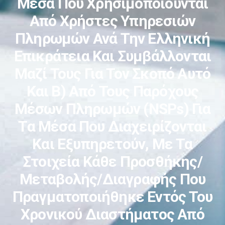
Μέσα Που Χρησιμοποιούνται
Από Χρήστες Υπηρεσιών
Πληρωμών Ανά Την Ελληνική
Επικράτεια Και Συμβάλλονται
Μαζί Τους Για Τον Σκοπό Αυτό
Και Β) Από Τους Παρόχους
Μέσων Πληρωμών (NSPs) Για
Τα Μέσα Που Διαχειρίζονται
Και Εξυπηρετούν, Με Τα
Στοιχεία Κάθε Προσθήκης/
Μεταβολής/διαγραφής Που
Πραγματοποιήθηκε Εντός Του
Χρονικού Διαστήματος Από