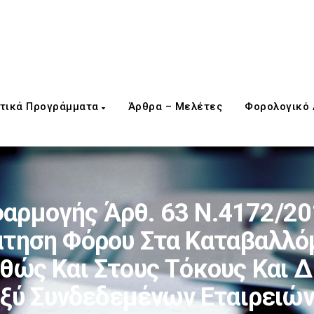
τικά Προγράμματα
Άρθρα – Μελέτες
Φορολογικό
αρμογής Άρθ. 63 Ν.4172/201
τηση Φόρου Στα Καταβαλλό
θώς Και Στους Τόκους Και 
ξύ Συνδεδεμένων Εταιρειών