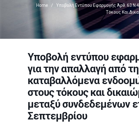
Home
/
Υποβολή Εντύπου Εφαρμογής Άρθ. 63 Ν.4
Τόκους Και Δικ
Υποβολή εντύπου εφαρμο
για την απαλλαγή από τ
καταβαλλόμενα ενδοομιλ
στους τόκους και δικαι
μεταξύ συνδεδεμένων ε
Σεπτεμβρίου