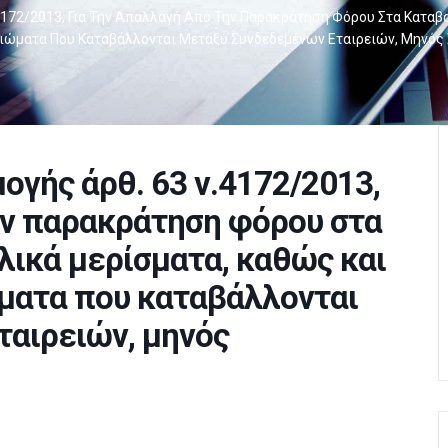
172/2013, Για Την Απαλλαγή Από Την Παρακράτηση Φόρου Στα Καταβ
αιώματα Που Καταβάλλονται Μεταξύ Συνδεδεμένων Εταιρειών, Μηνός
γής άρθ. 63 ν.4172/2013,
ην παρακράτηση φόρου στα
ικά μερίσματα, καθώς και
ώματα που καταβάλλονται
ταιρειών, μηνός