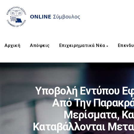
Αρχική
Απόψεις
Επιχειρηματικά Νέα
Επενδυ
Υποβολή Εντύπου Εφ
Από Την Παρακρά
Μερίσματα, Κα
Καταβάλλονται Μετα