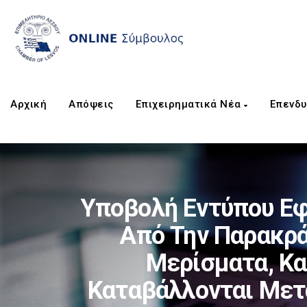
Αρχική
Απόψεις
Επιχειρηματικά Νέα
Επενδυ
Υποβολή Εντύπου Εφ
Από Την Παρακρά
Μερίσματα, Κα
Καταβάλλονται Μετ