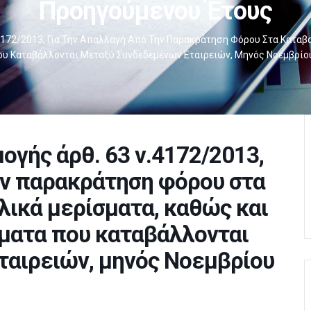
Προηγούμενου Έτους
172/2013, Για Την Απαλλαγή Από Την Παρακράτηση Φόρου Στα Καταβ
ου Καταβάλλονται Μεταξύ Συνδεδεμένων Εταιρειών, Μηνός Νοεμβρίο
γής άρθ. 63 ν.4172/2013,
ην παρακράτηση φόρου στα
ικά μερίσματα, καθώς και
ώματα που καταβάλλονται
ταιρειών, μηνός Νοεμβρίου