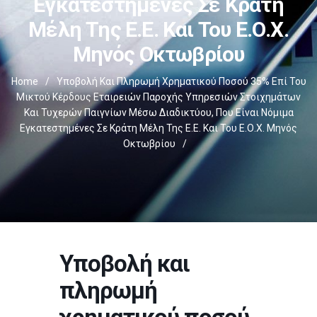
Εγκατεστημένες Σε Κράτη
Μέλη Της Ε.Ε. Και Του Ε.Ο.Χ.
Μηνός Οκτωβρίου
Home
/
Υποβολή Και Πληρωμή Χρηματικού Ποσού 35% Επί Του
Μικτού Κέρδους Εταιρειών Παροχής Υπηρεσιών Στοιχημάτων
Και Τυχερών Παιγνίων Μέσω Διαδικτύου, Που Είναι Νόμιμα
Εγκατεστημένες Σε Κράτη Μέλη Της Ε.Ε. Και Του Ε.Ο.Χ. Μηνός
Οκτωβρίου
/
Υποβολή και
πληρωμή