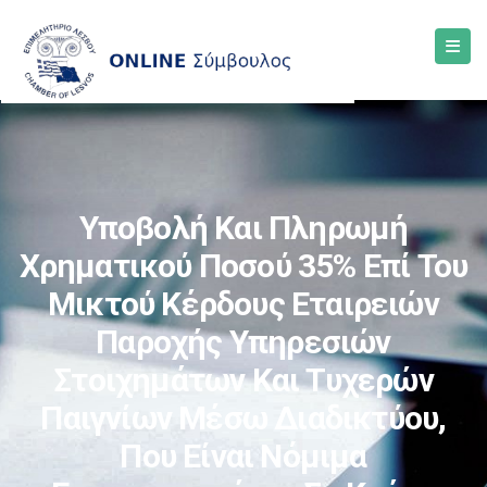
Υποβολή Και Πληρωμή
Χρηματικού Ποσού 35% Επί Του
Μικτού Κέρδους Εταιρειών
Παροχής Υπηρεσιών
Στοιχημάτων Και Τυχερών
Παιγνίων Μέσω Διαδικτύου,
Που Είναι Νόμιμα