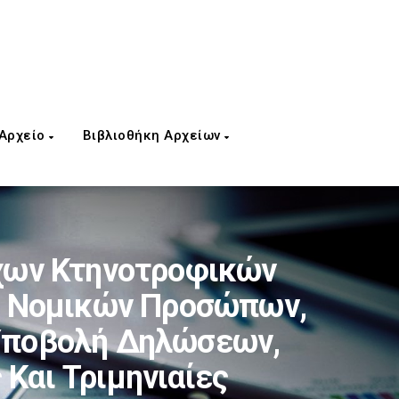
 Αρχείο
Βιβλιοθήκη Αρχείων
χων Κτηνοτροφικών
Ή Νομικών Προσώπων,
 Υποβολή Δηλώσεων,
 Και Τριμηνιαίες