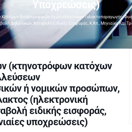
Υποχρεώσεις)
Κατόχων Κτηνοτροφικών Εκμεταλλεύσεων Γαλακτοπαραγωγής, Φυσι
βολή Δηλώσεων, Καταβολή Ειδικής Εισφοράς, Κ.λπ., Μηνιαίες Και Τρ
ν (κτηνοτρόφων κατόχων
λλεύσεων
ικών ή νομικών προσώπων,
άλακτος (ηλεκτρονική
αβολή ειδικής εισφοράς,
ηνιαίες υποχρεώσεις)