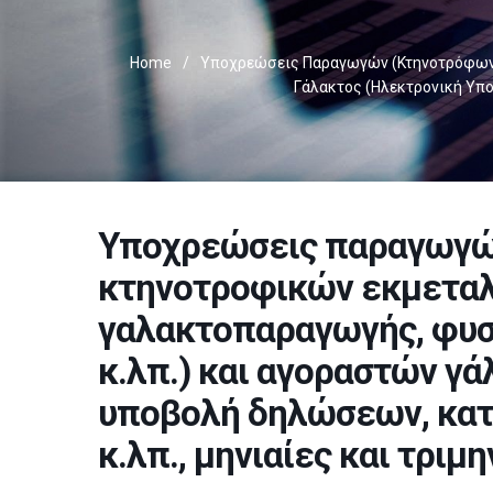
Home
/
Υποχρεώσεις Παραγωγών (κτηνοτρόφων 
Γάλακτος (ηλεκτρονική Υπο
Υποχρεώσεις παραγωγώ
κτηνοτροφικών εκμετα
γαλακτοπαραγωγής, φυσ
κ.λπ.) και αγοραστών γ
υποβολή δηλώσεων, κατ
κ.λπ., μηνιαίες και τριμ