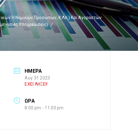
κών Ή Νομικών Προσώπων, Κ.λπ.) Και Αγοραστών
ιμηνιαίες Υποχρεώσεις)
/
ΗΜΕΡΑ
Αυγ 31 2023
ΕΧΕΙ ΛΗΞΕΙ!
ΩΡΑ
8:00 pm - 11:00 pm