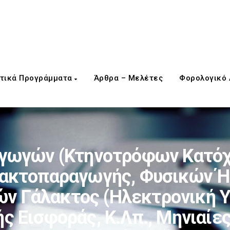
τικά Προγράμματα
Άρθρα – Μελέτες
Φορολογικό
γωγών (κτηνοτρόφων Κατό
ακτοπαραγωγής, Φυσικών 
τών Γάλακτος (ηλεκτρονική
ς Εισφοράς, Κ.λπ., Μηνιαίες