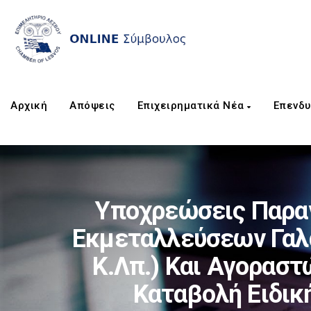
Αρχική
Απόψεις
Επιχειρηματικά Νέα
Επενδυ
Υποχρεώσεις Παρα
Εκμεταλλεύσεων Γαλ
Κ.λπ.) Και Αγορασ
Καταβολή Ειδική