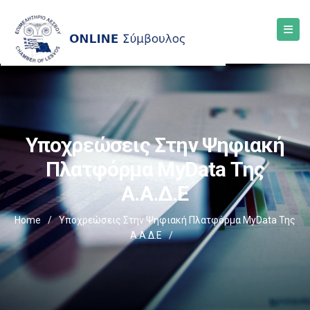
Υποχρεώσεις Στην Ψηφιακή
Πλατφόρμα MyData Της
Α.Α.Δ.Ε
Home
/
Υποχρεώσεις Στην Ψηφιακή Πλατφόρμα MyData Της
Α.Α.Δ.Ε
/